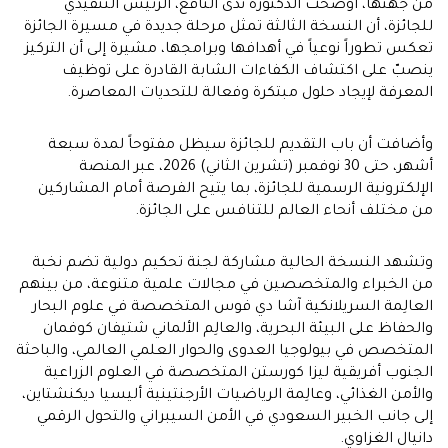
من جهتها، أوضحت الدكتورة ندى النافع، الرئيس التنفيذي
للجائزة، أن النسخة الثالثة تمثل مرحلة جديدة في مسيرة الجائزة
تعكس تطوراً نوعياً في أهدافها وبرامجها، مشيرة إلى أن التركيز
ينصبّ على اكتشاف الكفاءات الشابة القادرة على توظيف
المعرفة لإيجاد حلول مبتكرة وفعالة للتحديات المعاصرة.
وأضافت أن باب التقديم للجائزة سيظل مفتوحاً لمدة سبعة
أشهر، حتى 30 نوفمبر (تشرين الثاني) 2026، عبر المنصة
الإلكترونية الرسمية للجائزة، بما يتيح الفرصة أمام المشاركين
من مختلف أنحاء العالم للتنافس على الجائزة.
وتشهد النسخة الحالية مشاركة لجنة تحكيم دولية تضم نخبة
من الخبراء والمتخصصين في مجالات علمية متنوعة، من بينهم
العالِمة السريلانكية آشا دي فوس المتخصصة في علوم البحار
والحفاظ على البيئة البحرية، والعالِم الألماني شتيفان كوفمان
المتخصص في بيولوجيا العدوى والحوار العلمي العالمي، والباحثة
الجنوب أفريقية ليزا كورستن المتخصصة في العلوم الزراعية
والأمن الغذائي، وعالِمة الرياضيات الأرجنتينية أليسيا ديكنشتاين،
إلى جانب الخبير السعودي في الأمن السيبراني والتحول الرقمي
دانيال الغزاوي.