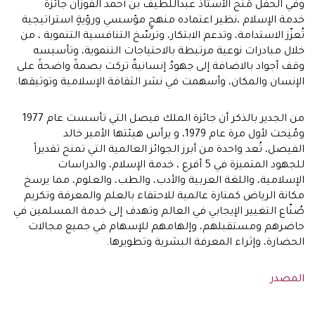
وفي الحفل مُنح الأستاذ عبداللطيف بن أحمد الفوزان جائزة
خدمة الإسلام ،نظير اعتماده منهجٍ مؤسسي ورؤيةٍ استراتيجية
تُعزّز الاستدامة، وتدعم الابتكار، وترسّخ التنافسية التنموية ، من
خلال مبادرات نوعية مرتبطة بالاحتياجات التنموية، وتأسيسه
وقف أجواد بالاضافة إلى جهودٌ إنسانيةٌ تركت بصمةً واضحةً على
الإنسان والمكان، وأسهمت في نشر الثقافة الإسلامية وتوثيقها.
من الجدير بالذكر أن جائزة الملك فيصل التي تأسست عام 1977
ومُنِحت لأول مرة عام 1979، و يرأس هيئتها الأمير خالد
الفيصل، تُعد واحدة من أبرز الجوائز العالمية التي تمنح تقديراً
للجهود المتميزة في 5 أفرع ، خدمة الإسلام، والدراسات
الإسلامية، واللغة العربية والأدب، والطب، والعلوم، مما يرسخ
مكانة الرياض كمنارة عالمية للاحتفاء بالعلم والمعرفة وتكريم
صُنّاع التغيير الإيجابي في العالم وتهدف إلى خدمة المسلمين في
حاضرهم ومستقبلهم، وإلهامهم للإسهام في جميع مجالات
الحضارة، وإثراء المعرفة البشرية وتطويرها.
المصدر