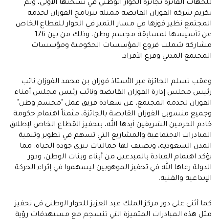
للجهات الفائزة بجائزة الحوار الوطني في نسختها الأولى، وتم
تكريم شركة الفوزان القابضة ممثلة ببرنامج الفوزان لخدمة
المجتمع نظير فوزها في مسار التميز في الحوار للقطاع الخاص
عن تأسيسها لمسابقة مجسم وطن، وذلك من بين 176
مشاركة شملت فروع المؤسسات الحكومية ومؤسسات
المجتمع المدني وفرع الأفراد.
وعقب تسلم الجائزة عبر الأستاذ فوزان بن محمد الفوزان نائب
رئيس مجلس إدارة الفوزان القابضة ونائب رئيس مجلس أمناء
الفوزان لخدمة المجتمع، عن سعادة فريق عمل "مجسم وطن"
وجميع منسوبي الفوزان القابضة بالجائزة، مثمناً اهتمام حكومة
خادم الحرمين الشريفين أيدها الله، بتحفيز القطاع الخاص لإطلاق
المبادرات الاجتماعية والمشاريع التي تسهم في تطوير وتنمية
المدن السعودية، وتضيف لها جماليات تثري جودة الحياة. مما
يؤكد اهتمام القيادة بالمبدعين من أبناء وبنات الوطن، ودور
الدولة رعاها الله في تحفيز الموهوبين ليسهموا في إثراء الحركة
الإبداعية والفنية.
كما أثنى على دور مركز الملك عبد العزيز للحوار الوطني في تحفيز
مثل هذه المبادرات المتميزة التي تنسجم مع مستهدفات رؤية