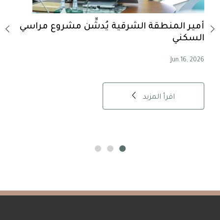
-
أمير المنطقة الشرقية يُدشِّن مشروع مراسي
أمير
السكني
حسية
, 2026
Jun.16, 2026
اقرأ المزيد